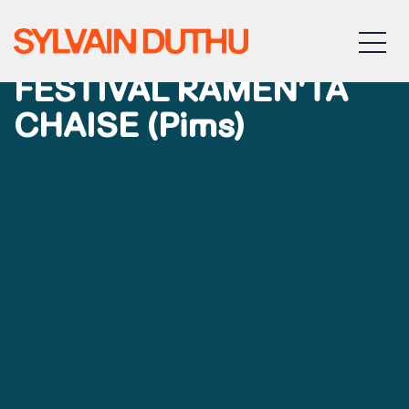
01/08/2025 –
MEN
PUYGOUZON –
FESTIVAL RAMÈN’TA
CHAISE (Pims)